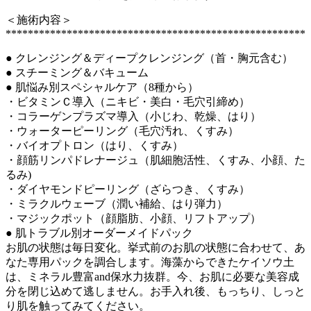
＜施術内容＞
******************************************************
● クレンジング＆ディープクレンジング（首・胸元含む）
● スチーミング＆バキューム
● 肌悩み別スペシャルケア（8種から）
・ビタミンＣ導入（ニキビ・美白・毛穴引締め）
・コラーゲンプラズマ導入（小じわ、乾燥、はり）
・ウォーターピーリング（毛穴汚れ、くすみ）
・バイオプトロン（はり、くすみ）
・顔筋リンパドレナージュ（肌細胞活性、くすみ、小顔、た
るみ)
・ダイヤモンドピーリング（ざらつき、くすみ）
・ミラクルウェーブ（潤い補給、はり弾力）
・マジックポット（顔脂肪、小顔、リフトアップ）
● 肌トラブル別オーダーメイドパック
お肌の状態は毎日変化。挙式前のお肌の状態に合わせて、あ
なた専用パックを調合します。海藻からできたケイソウ土
は、ミネラル豊富and保水力抜群。今、お肌に必要な美容成
分を閉じ込めて逃しません。お手入れ後、もっちり、しっと
り肌を触ってみてください。