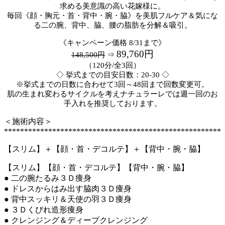
求める美意識の高い花嫁様に。
毎回《顔・胸元・首・背中・腕・脇》を美肌フルケア＆気にな
る二の腕、背中、脇、腰の脂肪を分解＆吸引。
《キャンペーン価格 8/31まで》
89,760円
148,500円
⇒
（120分/全3回）
◇ 挙式までの目安日数：20-30 ◇
※挙式までの日数に合わせて3回～48回まで回数変更可。
肌の生まれ変わるサイクルを考えナチュラーレでは週一回のお
手入れを推奨しております。
＜施術内容＞
******************************************************
【スリム】＋【顔・首・デコルテ】＋【背中・腕・脇】
【スリム】
【顔・首・デコルテ】
【背中・腕・脇】
● 二の腕たるみ３Ｄ痩身
● ドレスからはみ出す脇肉３Ｄ痩身
● 背中スッキリ＆天使の羽３Ｄ痩身
● ３Ｄくびれ造形痩身
● クレンジング＆ディープクレンジング