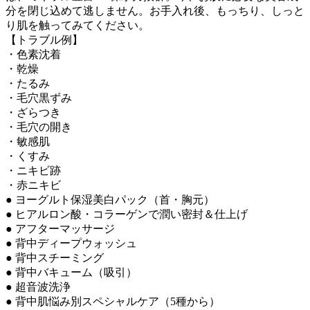
分を閉じ込めて逃しません。お手入れ後、もっちり、しっと
り肌を触ってみてください。
【トラブル例】
・色素沈着
・乾燥
・たるみ
・毛穴黒ずみ
・ざらつき
・毛穴の開き
・敏感肌
・くすみ
・ニキビ跡
・赤ニキビ
● ヨーグルト保湿美白パック（首・胸元）
● ヒアルロン酸・コラーゲンで潤い密封＆仕上げ
● アフターマッサージ
● 背中ディープウォッシュ
● 背中スチーミング
● 背中バキューム（吸引）
● 超音波洗浄
● 背中肌悩み別スペシャルケア（5種から）