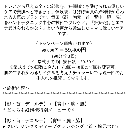
ドレスから見える全ての部位を、妊婦様でも受けられる優しい
ケアで美肌へと導きます。体験後にはほぼ全員の妊婦様が通わ
れる人気のプランです。毎回《顔・胸元・首・背中・腕・脇》
をハンドテクニック中心の技術でフルケア。「妊婦だけどエス
テ受けられるかな？」という声から誕生したママに優しいケア
です。
《キャンペーン価格 8/31まで》
59,400円
99,000円
⇒
（90分/全3回）
◇ 挙式までの目安日数：20-30 ◇
※挙式までの日数に合わせて3回～48回まで回数変更可。
肌の生まれ変わるサイクルを考えナチュラーレでは週一回のお
手入れを推奨しております。
＜施術内容＞
******************************************************
【顔・首・デコルテ】＋【背中・腕・脇】
＊どちらも妊婦様特別メニューです。
【顔・首・デコルテ】
【背中・腕・脇】
● クレンジング＆ディープクレンジング（首・胸元含む）