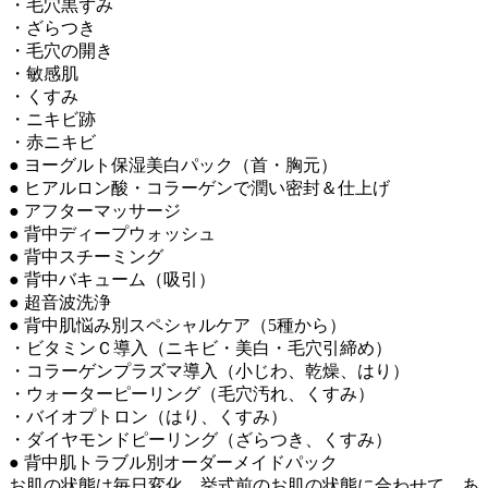
・毛穴黒ずみ
・ざらつき
・毛穴の開き
・敏感肌
・くすみ
・ニキビ跡
・赤ニキビ
● ヨーグルト保湿美白パック（首・胸元）
● ヒアルロン酸・コラーゲンで潤い密封＆仕上げ
● アフターマッサージ
● 背中ディープウォッシュ
● 背中スチーミング
● 背中バキューム（吸引）
● 超音波洗浄
● 背中肌悩み別スペシャルケア（5種から）
・ビタミンＣ導入（ニキビ・美白・毛穴引締め）
・コラーゲンプラズマ導入（小じわ、乾燥、はり）
・ウォーターピーリング（毛穴汚れ、くすみ）
・バイオプトロン（はり、くすみ）
・ダイヤモンドピーリング（ざらつき、くすみ）
● 背中肌トラブル別オーダーメイドパック
お肌の状態は毎日変化。挙式前のお肌の状態に合わせて、あ