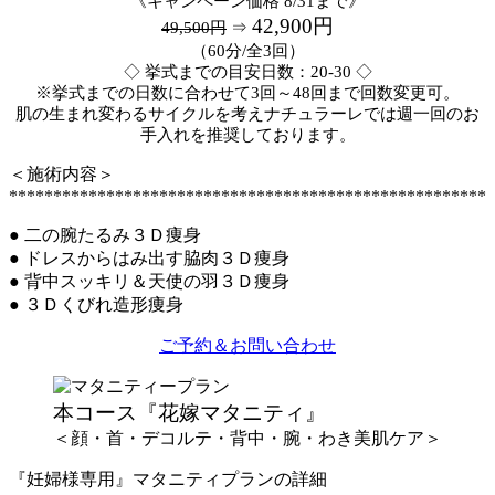
《キャンペーン価格 8/31まで》
42,900円
49,500円
⇒
（60分/全3回）
◇ 挙式までの目安日数：20-30 ◇
※挙式までの日数に合わせて3回～48回まで回数変更可。
肌の生まれ変わるサイクルを考えナチュラーレでは週一回のお
手入れを推奨しております。
＜施術内容＞
******************************************************
● 二の腕たるみ３Ｄ痩身
● ドレスからはみ出す脇肉３Ｄ痩身
● 背中スッキリ＆天使の羽３Ｄ痩身
● ３Ｄくびれ造形痩身
ご予約＆お問い合わせ
本コース『花嫁マタニティ』
＜顔・首・デコルテ・背中・腕・わき美肌ケア＞
『妊婦様専用』マタニティプランの詳細