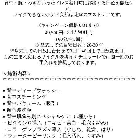
背中・腕・わきといったドレス着用時に露出する部位を徹底ケ
ア。
メイクできないボディ美肌は花嫁のマストケアです。
《キャンペーン価格 8/31まで》
42,900円
49,500円
⇒
（60分/全3回）
◇ 挙式までの目安日数：20-30 ◇
※挙式までの日数に合わせて3回～48回まで回数変更可。
肌の生まれ変わるサイクルを考えナチュラーレでは週一回のお
手入れを推奨しております。
＜施術内容＞
******************************************************
● 背中ディープウォッシュ
● 背中スチーミング
● 背中バキューム（吸引）
● 超音波洗浄
● 背中肌悩み別スペシャルケア（5種から）
・ビタミンＣ導入（ニキビ・美白・毛穴引締め）
・コラーゲンプラズマ導入（小じわ、乾燥、はり）
・ウォーターピーリング（毛穴汚れ、くすみ）