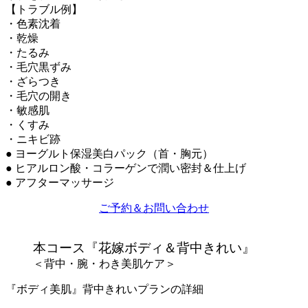
【トラブル例】
・色素沈着
・乾燥
・たるみ
・毛穴黒ずみ
・ざらつき
・毛穴の開き
・敏感肌
・くすみ
・ニキビ跡
● ヨーグルト保湿美白パック（首・胸元）
● ヒアルロン酸・コラーゲンで潤い密封＆仕上げ
● アフターマッサージ
ご予約＆お問い合わせ
本コース『花嫁ボディ＆背中きれい』
＜背中・腕・わき美肌ケア＞
『ボディ美肌』背中きれいプランの詳細