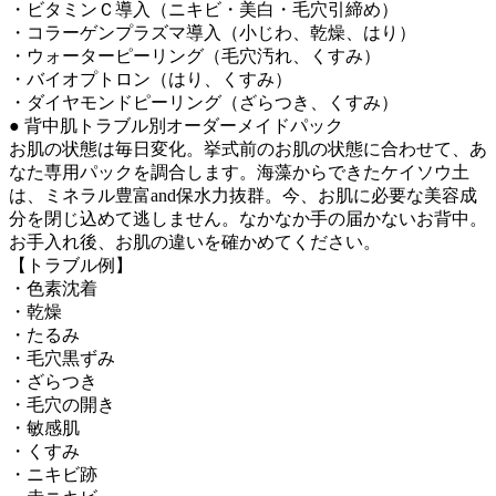
・ビタミンＣ導入（ニキビ・美白・毛穴引締め）
・コラーゲンプラズマ導入（小じわ、乾燥、はり）
・ウォーターピーリング（毛穴汚れ、くすみ）
・バイオプトロン（はり、くすみ）
・ダイヤモンドピーリング（ざらつき、くすみ）
● 背中肌トラブル別オーダーメイドパック
お肌の状態は毎日変化。挙式前のお肌の状態に合わせて、あ
なた専用パックを調合します。海藻からできたケイソウ土
は、ミネラル豊富and保水力抜群。今、お肌に必要な美容成
分を閉じ込めて逃しません。なかなか手の届かないお背中。
お手入れ後、お肌の違いを確かめてください。
【トラブル例】
・色素沈着
・乾燥
・たるみ
・毛穴黒ずみ
・ざらつき
・毛穴の開き
・敏感肌
・くすみ
・ニキビ跡