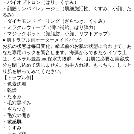
・バイオプトロン（はり、くすみ）
・顔筋リンパドレナージュ（肌細胞活性、くすみ、小顔、た
るみ)
・ダイヤモンドピーリング（ざらつき、くすみ）
・ミラクルウェーブ（潤い補給、はり弾力）
・マジックポット（顔脂肪、小顔、リフトアップ）
● 肌トラブル別オーダーメイドパック
お肌の状態は毎日変化。挙式前のお肌の状態に合わせて、あ
なた専用パックを調合します。海藻からできたケイソウ土
は、ミネラル豊富and保水力抜群。今、お肌に必要な美容成
分を閉じ込めて逃しません。お手入れ後、もっちり、しっと
り肌を触ってみてください。
【トラブル例】
・色素沈着
・乾燥
・たるみ
・毛穴黒ずみ
・ざらつき
・毛穴の開き
・敏感肌
・くすみ