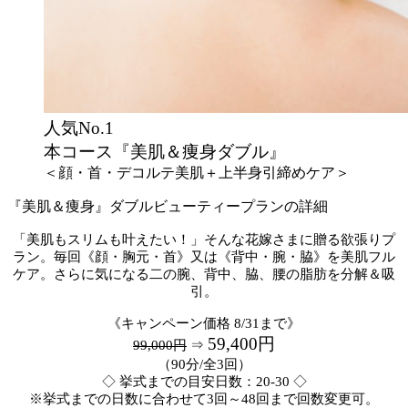
人気No.1
本コース『美肌＆痩身ダブル』
＜顔・首・デコルテ美肌＋上半身引締めケア＞
『美肌＆痩身』ダブルビューティープランの詳細
「美肌もスリムも叶えたい！」そんな花嫁さまに贈る欲張りプ
ラン。毎回《顔・胸元・首》又は《背中・腕・脇》を美肌フル
ケア。さらに気になる二の腕、背中、脇、腰の脂肪を分解＆吸
引。
《キャンペーン価格 8/31まで》
59,400円
99,000円
⇒
（90分/全3回）
◇ 挙式までの目安日数：20-30 ◇
※挙式までの日数に合わせて3回～48回まで回数変更可。