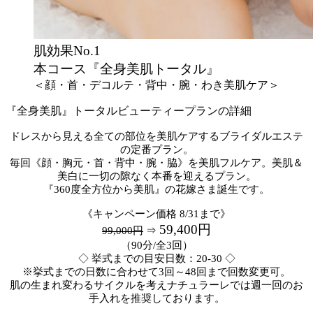
肌効果No.1
本コース『全身美肌トータル』
＜顔・首・デコルテ・背中・腕・わき美肌ケア＞
『全身美肌』トータルビューティープランの詳細
ドレスから見える全ての部位を美肌ケアするブライダルエステ
の定番プラン。
毎回《顔・胸元・首・背中・腕・脇》を美肌フルケア。美肌＆
美白に一切の隙なく本番を迎えるプラン。
『360度全方位から美肌』の花嫁さま誕生です。
《キャンペーン価格 8/31まで》
59,400円
99,000円
⇒
（90分/全3回）
◇ 挙式までの目安日数：20-30 ◇
※挙式までの日数に合わせて3回～48回まで回数変更可。
肌の生まれ変わるサイクルを考えナチュラーレでは週一回のお
手入れを推奨しております。