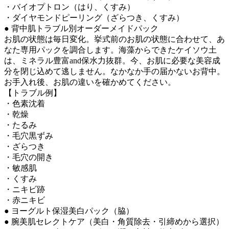
・バイオプトロン（はり、くすみ）
・ダイヤモンドピーリング（ざらつき、くすみ）
● 背中肌トラブル別オーダーメイドパック
お肌の状態は毎日変化。挙式前のお肌の状態に合わせて、あ
なた専用パックを調合します。海藻からできたケイソウ土
は、ミネラル豊富and保水力抜群。今、お肌に必要な美容成
分を閉じ込めて逃しません。なかなか手の届かないお背中。
お手入れ後、お肌の違いを確かめてください。
【トラブル例】
・色素沈着
・乾燥
・たるみ
・毛穴黒ずみ
・ざらつき
・毛穴の開き
・敏感肌
・くすみ
・ニキビ跡
・赤ニキビ
● ヨーグルト保湿美白パック（脇）
● 腕美肌セレクトケア（美白・角質除去・引締めから選択）