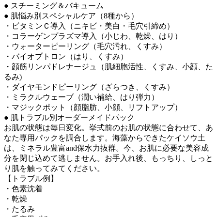
● スチーミング＆バキューム
● 肌悩み別スペシャルケア（8種から）
・ビタミンＣ導入（ニキビ・美白・毛穴引締め）
・コラーゲンプラズマ導入（小じわ、乾燥、はり）
・ウォーターピーリング（毛穴汚れ、くすみ）
・バイオプトロン（はり、くすみ）
・顔筋リンパドレナージュ（肌細胞活性、くすみ、小顔、た
るみ)
・ダイヤモンドピーリング（ざらつき、くすみ）
・ミラクルウェーブ（潤い補給、はり弾力）
・マジックポット（顔脂肪、小顔、リフトアップ）
● 肌トラブル別オーダーメイドパック
お肌の状態は毎日変化。挙式前のお肌の状態に合わせて、あ
なた専用パックを調合します。海藻からできたケイソウ土
は、ミネラル豊富and保水力抜群。今、お肌に必要な美容成
分を閉じ込めて逃しません。お手入れ後、もっちり、しっと
り肌を触ってみてください。
【トラブル例】
・色素沈着
・乾燥
・たるみ