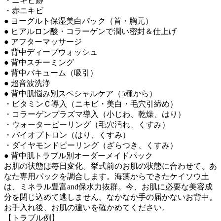
・ニキビ跡
・赤ニキビ
● ヨーグルト保湿美白パック（首・胸元）
● ヒアルロン酸・コラーゲンで潤い密封＆仕上げ
● アフターマッサージ
● 背中ディープウォッシュ
● 背中スチーミング
● 背中バキューム（吸引）
● 超音波洗浄
● 背中肌悩み別スペシャルケア（5種から）
・ビタミンＣ導入（ニキビ・美白・毛穴引締め）
・コラーゲンプラズマ導入（小じわ、乾燥、はり）
・ウォーターピーリング（毛穴汚れ、くすみ）
・バイオプトロン（はり、くすみ）
・ダイヤモンドピーリング（ざらつき、くすみ）
● 背中肌トラブル別オーダーメイドパック
お肌の状態は毎日変化。挙式前のお肌の状態に合わせて、あ
なた専用パックを調合します。海藻からできたケイソウ土
は、ミネラル豊富and保水力抜群。今、お肌に必要な美容成
分を閉じ込めて逃しません。なかなか手の届かないお背中。
お手入れ後、お肌の違いを確かめてください。
【トラブル例】