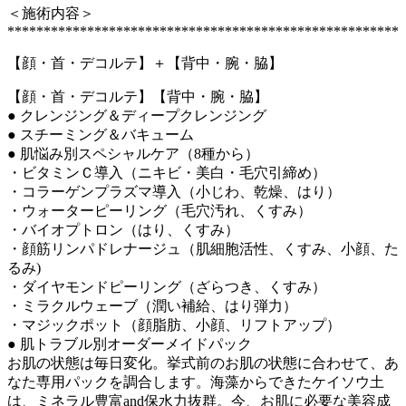
＜施術内容＞
******************************************************
【顔・首・デコルテ】＋【背中・腕・脇】
【顔・首・デコルテ】
【背中・腕・脇】
● クレンジング＆ディープクレンジング
● スチーミング＆バキューム
● 肌悩み別スペシャルケア（8種から）
・ビタミンＣ導入（ニキビ・美白・毛穴引締め）
・コラーゲンプラズマ導入（小じわ、乾燥、はり）
・ウォーターピーリング（毛穴汚れ、くすみ）
・バイオプトロン（はり、くすみ）
・顔筋リンパドレナージュ（肌細胞活性、くすみ、小顔、た
るみ)
・ダイヤモンドピーリング（ざらつき、くすみ）
・ミラクルウェーブ（潤い補給、はり弾力）
・マジックポット（顔脂肪、小顔、リフトアップ）
● 肌トラブル別オーダーメイドパック
お肌の状態は毎日変化。挙式前のお肌の状態に合わせて、あ
なた専用パックを調合します。海藻からできたケイソウ土
は、ミネラル豊富and保水力抜群。今、お肌に必要な美容成